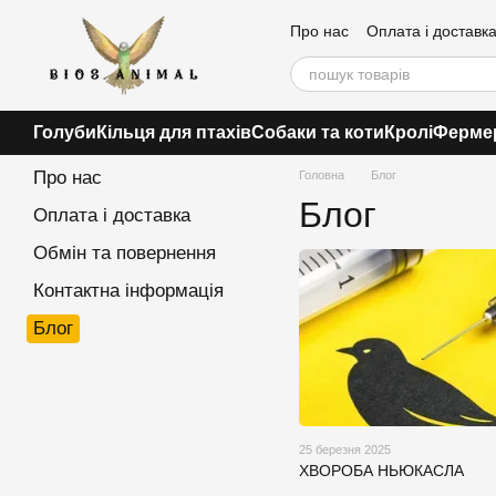
Перейти до основного контенту
Про нас
Оплата і доставк
Голуби
Кільця для птахів
Собаки та коти
Кролі
Фермер
Про нас
Головна
Блог
Блог
Оплата і доставка
Обмін та повернення
Контактна інформація
Блог
25 березня 2025
ХВОРОБА НЬЮКАСЛА