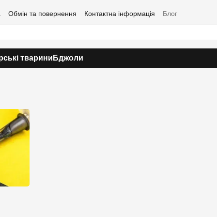
а
Обмін та повернення
Контактна інформація
Блог
ські тварини
Бджоли