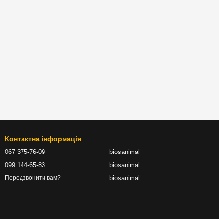
Контактна інформація
067 375-76-09
biosanimal
099 144-65-83
biosanimal
biosanimal
Передзвонити вам?