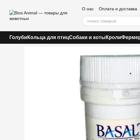
Перейти к основному контенту
О нас
Оплата и доставка
Голуби
Кольца для птиц
Собаки и коты
Кроли
Фермер