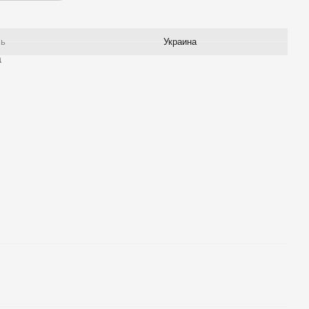
ль
Украина
а