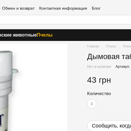
Обмен и возврат
Контактная информация
Блог
ские животные
Пчелы
Главная
Пчелы
Пчел
Дымовая таб
Нет в наличии
Артикул:
43 грн
Количество
0
Сообщить, когд