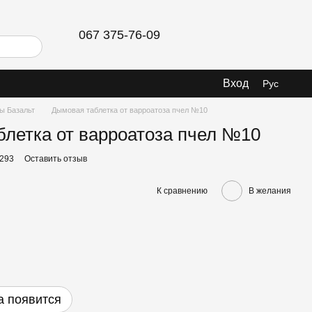
067 375-76-09
Вход
Рус
ы Базальт
Дымовая таблетка от варроатоза пчел №10
летка от варроатоза пчел №10
 293
Оставить отзыв
К сравнению
В желания
а появится